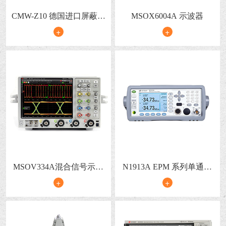
CMW-Z10 德国进口屏蔽箱
MSOX6004A 示波器
6G
+
+
MSOV334A混合信号示波
N1913A EPM 系列单通道
器
功率计
+
+