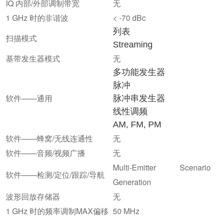
IQ 内部/外部调制带宽
无
1 GHz 时的非谐波
< -70 dBc
列表
扫描模式
Streaming
基带发生器模式
无
多功能发生器
脉冲
软件——通用
脉冲串发生器
线性调频
AM, FM, PM
软件——蜂窝/无线连通性
无
软件——音频/视频广播
无
Multi-Emitter Scenario
软件——检测/定位/跟踪/导航
Generation
波形回放存储器
无
1 GHz 时的频率调制MAX偏移
50 MHz