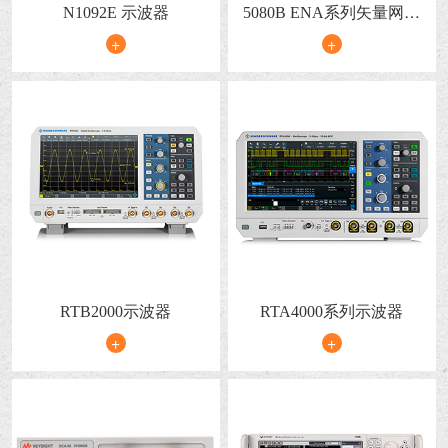
N1092E 示波器
5080B ENA系列矢量网络
分析仪
+
+
RTB2000示波器
RTA4000系列示波器
+
+