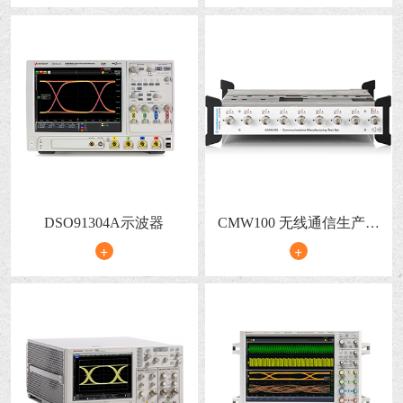
DSO91304A示波器
CMW100 无线通信生产测
试仪
+
+