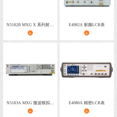
N5182B MXG X 系列射频
E4982A 射频LCR表
矢量信号发生器
+
+
N5183A MXG 微波模拟信
E4980A 精密LCR表
号发生器
+
+